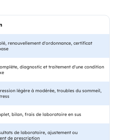
n
lé, renouvellement d'ordonnance, certificat
base
omplète, diagnostic et traitement d'une condition
xe
ression légère à modérée, troubles du sommeil,
tress
et, bilan, frais de laboratoire en sus
ultats de laboratoire, ajustement ou
nt de prescription