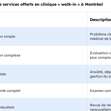
 services offerts en clinique « walk-in » à Montréal
Descriptio
Problème cib
on simple
médical de 
Évaluation c
ion complexe
plus comple
Anxiété, dép
tale
gestion du s
anté complet
Examen compl
Revue de rés
résultats
renouvelleme