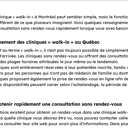
linique « walk-in » à Montréal peut sembler simple, mais le fonct
ifférent de ce que plusieurs imaginent. Voici quelques renseignem
onsultation sans rendez-vous rapidement lorsque vous avez besoi
nement des cliniques « walk-in » au Québec
au terme « walk-in », il n’est pas toujours possible de simplement 
 d'arrivée. Les cliniques sans rendez-vous ou offrant des consulta
des plages horaires attribuées le jour même ou le lendemain.
iques sont entièrement réservées à leur patientèle inscrite, tandis
ns pour les personnes qui n'ont pas de médecin de famille ou dont 
iques proposent également la prise de rendez-vous en ligne afin de
s disponibilités peuvent varier selon l'achalandage, la période de 
tenir rapidement une consultation sans rendez-vous
tions existent pour obtenir un rendez-vous dans une clinique walk-
à quelle clinique vous désirez être vu, vous pouvez contacter cell
 consulter leur site web pour avoir plus d’informations. Dans plus