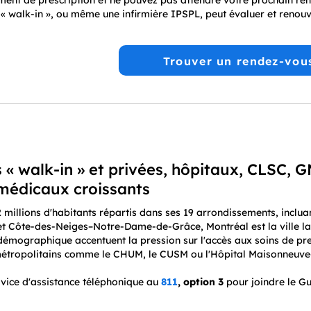
ment de prescription et ne pouvez pas attendre votre prochain re
 « walk-in », ou même une infirmière IPSPL, peut évaluer et renouv
Trouver un rendez-vou
 « walk-in » et privées, hôpitaux, CLSC, GM
médicaux croissants
2 millions d'habitants répartis dans ses 19 arrondissements, incl
 et Côte-des-Neiges–Notre-Dame-de-Grâce, Montréal est la ville la
 démographique accentuent la pression sur l'accès aux soins de pr
 métropolitains comme le CHUM, le CUSM ou l'Hôpital Maisonneu
ervice d'assistance téléphonique au
811
, option 3
pour joindre le Gu