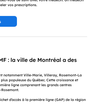
ndez-vous de suivi avec votre médecin. Un médecin
eler vos prescriptions.
s
F : la ville de Montréal a des
uant notamment Ville-Marie, Villeray, Rosemont–La
 plus populeuse du Québec. Cette croissance et
emière ligne comprenant les grands centres
ve-Rosemont.
ichet d’accès à la première ligne (GAP) de la région