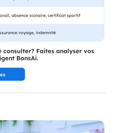
vail, absence scolaire, certificat sportif
assurance voyage, indemnité
é consulter? Faites analyser vos
igent BonsAi.
es