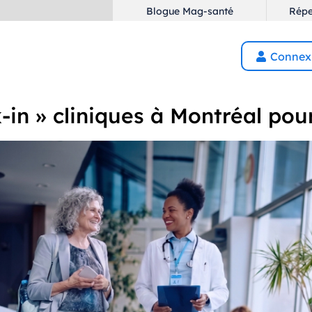
Blogue Mag-santé
Répe
Connex

-in » cliniques à Montréal po